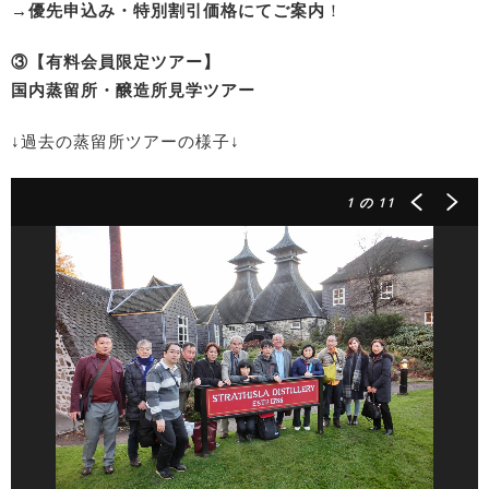
→優先申込み・特別割引価格にてご案内
！
③【有料会員限定ツアー】
国内蒸留所・醸造所見学ツアー
↓過去の蒸留所ツアーの様子↓
1
の 11