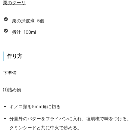
栗のクーリ
栗の渋皮煮 5個
煮汁 100ml
作り方
下準備
⑴詰め物
キノコ類を5mm角に切る
分量外のバターをフライパンに入れ、塩胡椒で味をつける。
クミンシードと共に中火で炒める。