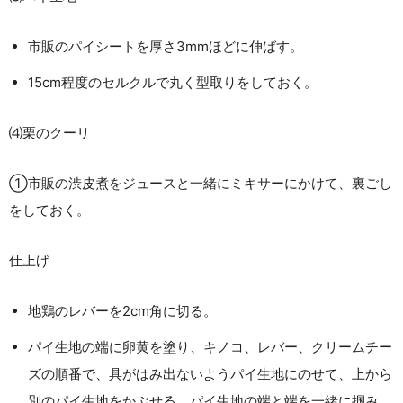
市販のパイシートを厚さ3mmほどに伸ばす。
15cm程度のセルクルで丸く型取りをしておく。
⑷栗のクーリ
①市販の渋皮煮をジュースと一緒にミキサーにかけて、裏ごし
をしておく。
仕上げ
地鶏のレバーを2cm角に切る。
パイ生地の端に卵黄を塗り、キノコ、レバー、クリームチー
ズの順番で、具がはみ出ないようパイ生地にのせて、上から
別のパイ生地をかぶせる。パイ生地の端と端を一緒に掴み、