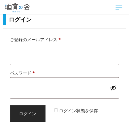
ログイン
必
ご登録のメールアドレス
*
須
必
パスワード
*
須
ログイン状態を保存
ログイン