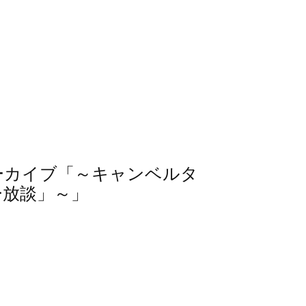
信アーカイブ「～キャンベルタ
ー放談」～」