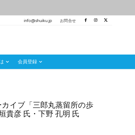
info@shuiku.jp
お問合せ
は
会員登録
信アーカイブ「三郎丸蒸留所の歩
貴彦 氏・下野 孔明 氏