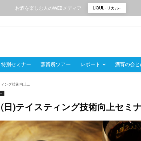
お酒を楽しむ人のWEBメディア
LIQUL -リカル-
特別セミナー
蒸留所ツアー
レポート
酒育の会と
スティング技術向上...
ー
3/15(日)テイスティング技術向上セミ