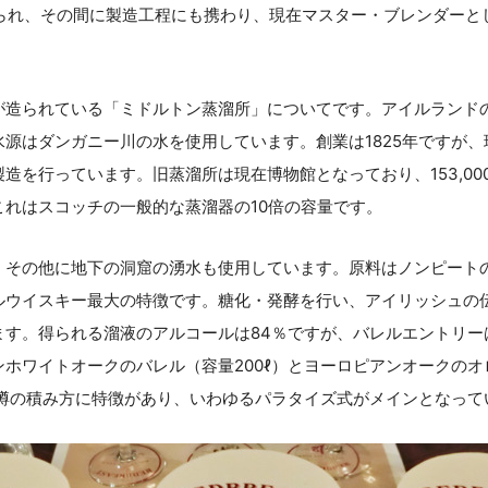
められ、その間に製造工程にも携わり、現在マスター・ブレンダーと
が造られている「ミドルトン蒸溜所」についてです。アイルランド
源はダンガニー川の水を使用しています。創業は1825年ですが、現
造を行っています。旧蒸溜所は現在博物館となっており、153,00
これはスコッチの一般的な蒸溜器の10倍の容量です。
、その他に地下の洞窟の湧水も使用しています。原料はノンピート
ルウイスキー最大の特徴です。糖化・発酵を行い、アイリッシュの
す。得られる溜液のアルコールは84％ですが、バレルエントリーは
ホワイトオークのバレル（容量200ℓ）とヨーロピアンオークの
は樽の積み方に特徴があり、いわゆるパラタイズ式がメインとなって