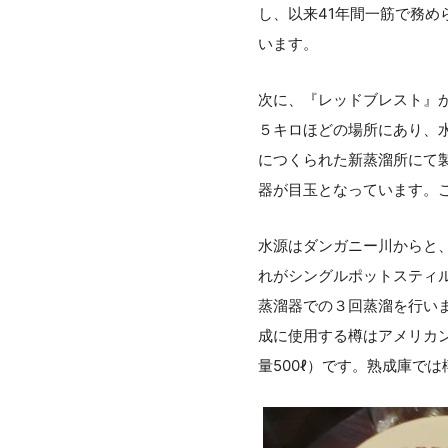
し、以来41年間一筋で務
います。
次に、『レッドブレスト』
５キロほどの場所にあり、水
につくられた新蒸溜所にて製
器が目玉となっています。
水源はダンガニー川からと
れがシングルポットスティ
蒸溜器での３回蒸溜を行いま
成に使用する樽はアメリカン
量500ℓ）です。熟成庫で