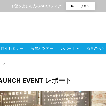
お酒を楽しむ人のWEBメディア
LIQUL -リカル-
特別セミナー
蒸留所ツアー
レポート
酒育の会と
 レ...
LAUNCH EVENT レポート