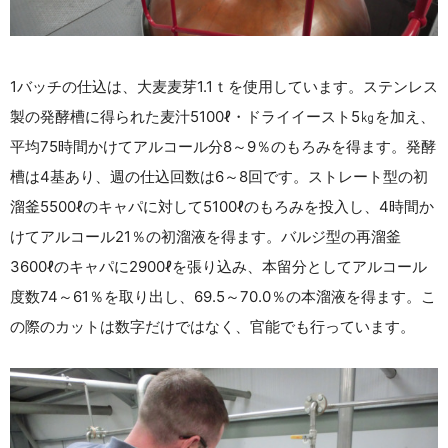
1バッチの仕込は、大麦麦芽1.1ｔを使用しています。ステンレス
製の発酵槽に得られた麦汁5100ℓ・ドライイースト5㎏を加え、
平均75時間かけてアルコール分8～9％のもろみを得ます。発酵
槽は4基あり、週の仕込回数は6～8回です。ストレート型の初
溜釜5500ℓのキャパに対して5100ℓのもろみを投入し、4時間か
けてアルコール21％の初溜液を得ます。バルジ型の再溜釜
3600ℓのキャパに2900ℓを張り込み、本留分としてアルコール
度数74～61％を取り出し、69.5～70.0％の本溜液を得ます。こ
の際のカットは数字だけではなく、官能でも行っています。