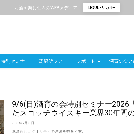
お酒を楽しむ人のWEBメディア
LIQUL -リカル-
特別セミナー
蒸留所ツアー
レポート
酒育の会と
9/6(日)酒育の会特別セミナー20
たスコッチウイスキー業界30年間
2026年7月26日
素晴らしいクオリティの洋酒を数多く案...