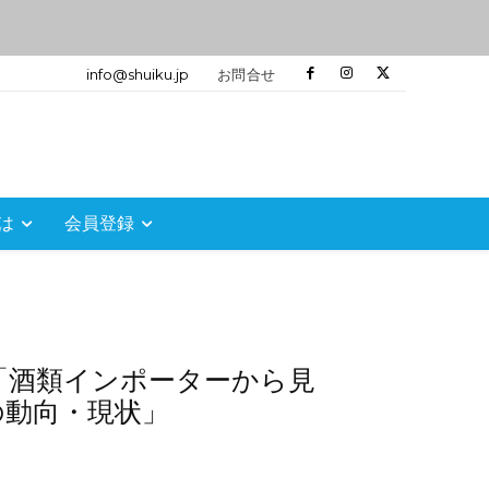
info@shuiku.jp
お問合せ
は
会員登録
26「酒類インポーターから見
の動向・現状」